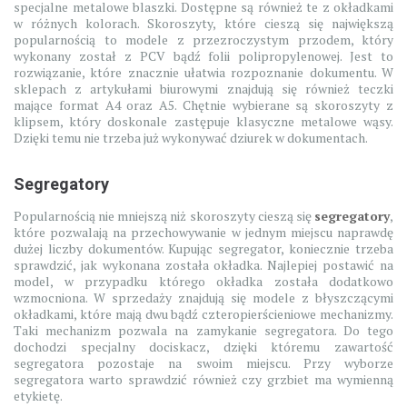
specjalne metalowe blaszki. Dostępne są również te z okładkami
w różnych kolorach. Skoroszyty, które cieszą się największą
popularnością to modele z przezroczystym przodem, który
wykonany został z PCV bądź folii polipropylenowej. Jest to
rozwiązanie, które znacznie ułatwia rozpoznanie dokumentu. W
sklepach z artykułami biurowymi znajdują się również teczki
mające format A4 oraz A5. Chętnie wybierane są skoroszyty z
klipsem, który doskonale zastępuje klasyczne metalowe wąsy.
Dzięki temu nie trzeba już wykonywać dziurek w dokumentach.
Segregatory
Popularnością nie mniejszą niż skoroszyty cieszą się
segregatory
,
które pozwalają na przechowywanie w jednym miejscu naprawdę
dużej liczby dokumentów. Kupując segregator, koniecznie trzeba
sprawdzić, jak wykonana została okładka. Najlepiej postawić na
model, w przypadku którego okładka została dodatkowo
wzmocniona. W sprzedaży znajdują się modele z błyszczącymi
okładkami, które mają dwu bądź czteropierścieniowe mechanizmy.
Taki mechanizm pozwala na zamykanie segregatora. Do tego
dochodzi specjalny dociskacz, dzięki któremu zawartość
segregatora pozostaje na swoim miejscu. Przy wyborze
segregatora warto sprawdzić również czy grzbiet ma wymienną
etykietę.