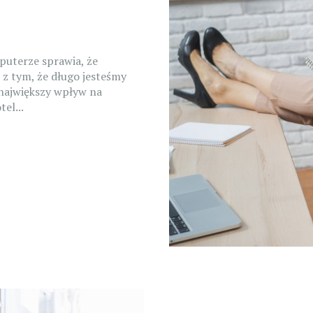
puterze sprawia, że
e z tym, że długo jesteśmy
największy wpływ na
el...