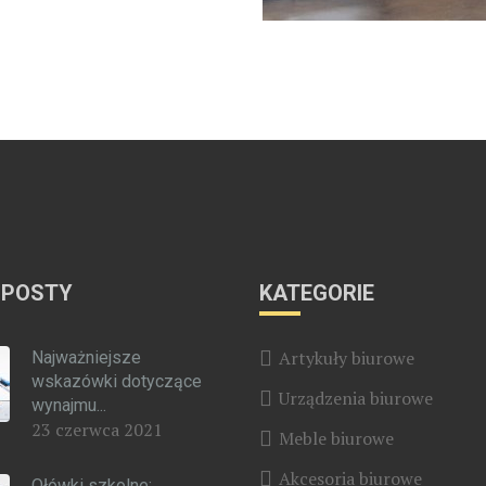
 POSTY
KATEGORIE
Artykuły biurowe
Najważniejsze
wskazówki dotyczące
Urządzenia biurowe
wynajmu...
23 czerwca 2021
Meble biurowe
Akcesoria biurowe
Ołówki szkolne: