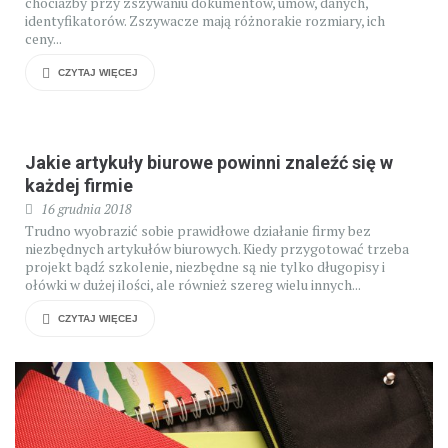
chociażby przy zszywaniu dokumentów, umów, danych,
identyfikatorów. Zszywacze mają różnorakie rozmiary, ich
ceny...
CZYTAJ WIĘCEJ
Jakie artykuły biurowe powinni znaleźć się w
każdej firmie
16 grudnia 2018
Trudno wyobrazić sobie prawidłowe działanie firmy bez
niezbędnych artykułów biurowych. Kiedy przygotować trzeba
projekt bądź szkolenie, niezbędne są nie tylko długopisy i
ołówki w dużej ilości, ale również szereg wielu innych...
CZYTAJ WIĘCEJ