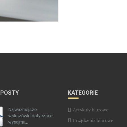
 POSTY
KATEGORIE
Artykuły biurowe
Najważniejsze
wskazówki dotyczące
Urządzenia biurowe
wynajmu...