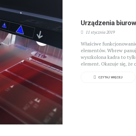
Urządzenia biurow
11 stycznia 2019
Właściwe funkcjonowanie
elementów. Wbrew panują
wyszkolona kadra to tylko
element. Okazuje się, że 
CZYTAJ WIĘCEJ