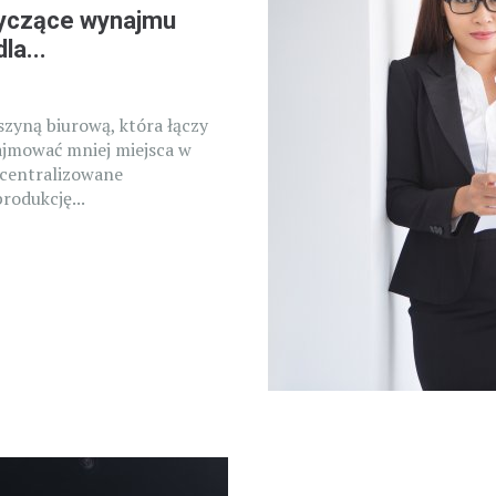
tyczące wynajmu
la...
zyną biurową, która łączy
zajmować mniej miejsca w
scentralizowane
rodukcję...